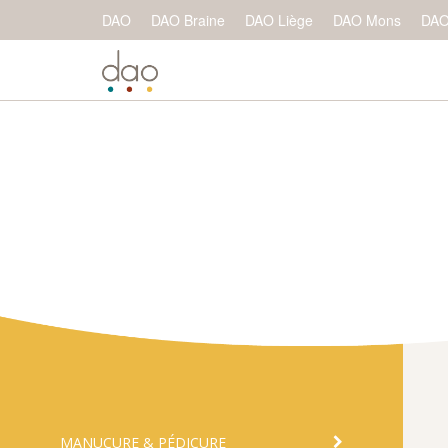
DAO
DAO Braine
DAO Liège
DAO Mons
DAO
MANUCURE & PÉDICURE