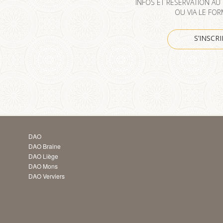
INFOS ET RÉSERVATION AU
OU VIA LE FOR
S’INSCRI
DAO
DAO Braine
DAO Liège
DAO Mons
DAO Verviers