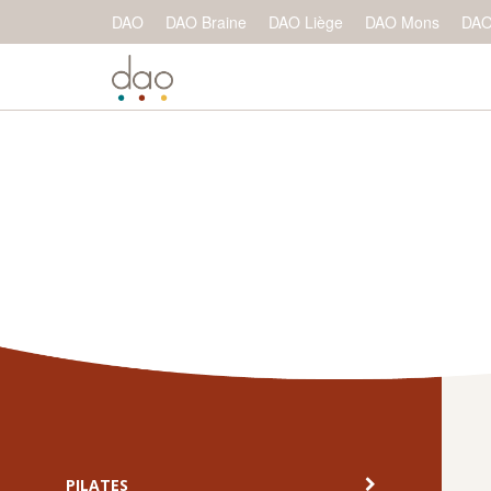
DAO
DAO Braine
DAO Liège
DAO Mons
DAO
PILATES