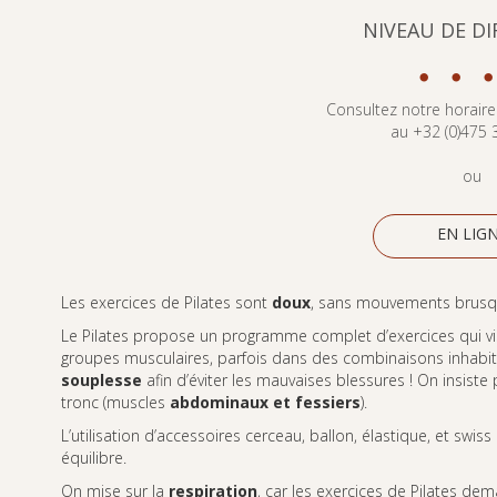
NIVEAU DE DI
•
•
•
Consultez notre horaire
au +32 (0)475 
ou
EN LIG
Les exercices de Pilates sont
doux
, sans mouvements brusqu
Le Pilates propose un programme complet d’exercices qui vis
groupes musculaires, parfois dans des combinaisons inhabitue
souplesse
afin d’éviter les mauvaises blessures ! On insiste
tronc (muscles
abdominaux et fessiers
).
L’utilisation d’accessoires cerceau, ballon, élastique, et swiss
équilibre.
On mise sur la
respiration
, car les exercices de Pilates d