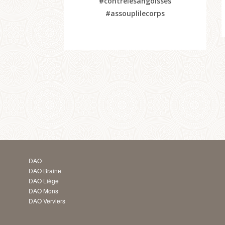
#contrelesangoisses
#assouplilecorps
DAO
DAO Braine
DAO Liège
DAO Mons
DAO Verviers